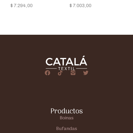
$
7.294,00
$
7.003,00
Productos
Boinas
Bufandas